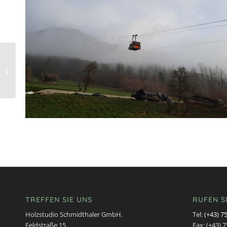
Das Holzstudio in der
aktuellen
Maultrommel-Ausgabe
TREFFEN SIE UNS
RUFEN S
Holzstudio Schmidthaler GmbH.
Tel:
(+43) 7
Feldstraße 15
Fax: (+43) 