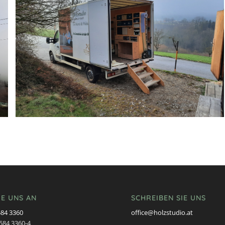
IE UNS AN
SCHREIBEN SIE UNS
584 3360
office@holzstudio.at
7584 3360-4