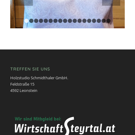
1
2
3
4
5
6
7
8
9
10
11
12
13
14
15
16
TREFFEN SIE UNS
Holzstudio Schmidthaler GmbH.
Feldstraße 15
4592 Leonstein