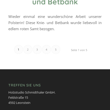
und Betbank
Wieder einmal eine wunderschöne Arbeit unserer
Polsterin! Diese Knie- und Betbank wurde liebevoll in
edlem roten Samt bezogen.
1
2
3
4
5
Seite 1 von 5
TREFFEN SIE UNS
Holzstudio Schmidthaler GmbH.
Feldstraße 15
4592 Leonstein