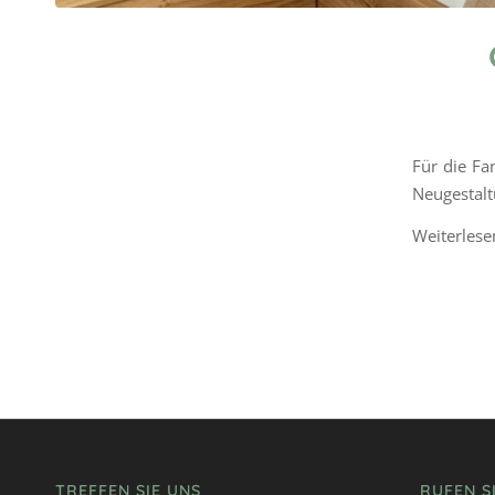
Für die Fa
Neugestal
Weiterlese
TREFFEN SIE UNS
RUFEN S