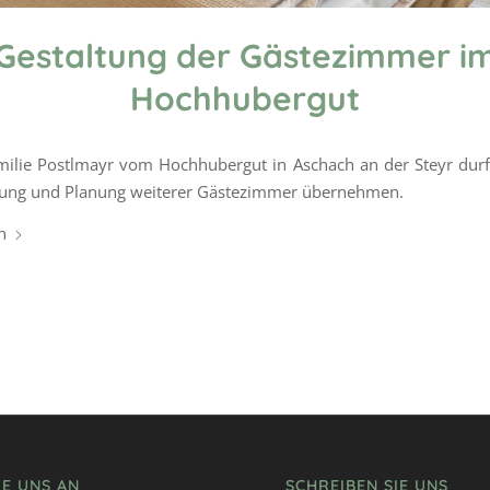
Gestaltung der Gästezimmer i
Hochhubergut
milie Postlmayr vom Hochhubergut in Aschach an der Steyr durf
tung und Planung weiterer Gästezimmer übernehmen.
n
IE UNS AN
SCHREIBEN SIE UNS