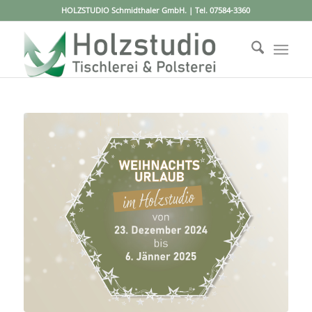
HOLZSTUDIO Schmidthaler GmbH. | Tel.
07584-3360