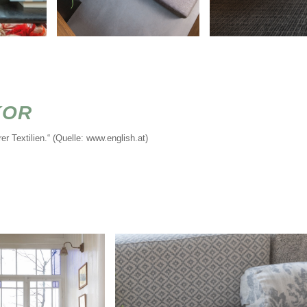
KOR
r Textilien.“ (Quelle:
www.english.at
)